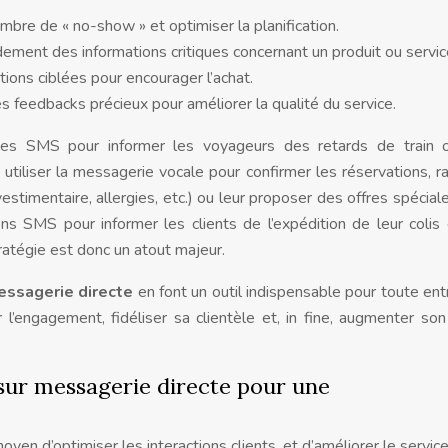
ombre de « no-show » et optimiser la planification.
ement des informations critiques concernant un produit ou servic
ions ciblées pour encourager l’achat.
des feedbacks précieux pour améliorer la qualité du service.
des SMS pour informer les voyageurs des retards de train 
 utiliser la messagerie vocale pour confirmer les réservations, r
estimentaire, allergies, etc.) ou leur proposer des offres spécial
ns SMS pour informer les clients de l’expédition de leur colis 
stratégie est donc un atout majeur.
essagerie directe
en font un outil indispensable pour toute ent
r l’engagement, fidéliser sa clientèle et, in fine, augmenter son 
 sur messagerie directe pour une
yen d’optimiser les interactions clients, et d’améliorer le service