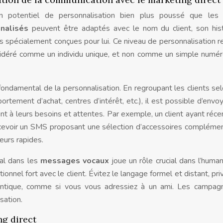
un potentiel de personnalisation bien plus poussé que les 
nnalisés
peuvent être adaptés avec le nom du client, son his
s spécialement conçues pour lui. Ce niveau de personnalisation r
onsidéré comme un individu unique, et non comme un simple numé
 fondamental de la personnalisation. En regroupant les clients se
tement d’achat, centres d’intérêt, etc.), il est possible d’envo
nt à leurs besoins et attentes. Par exemple, un client ayant ré
voir un SMS proposant une sélection d’accessoires complémen
eurs rapides.
cal dans les
messages vocaux
joue un rôle crucial dans l’human
onnel fort avec le client. Évitez le langage formel et distant, priv
hentique, comme si vous vous adressiez à un ami. Les campag
sation.
ng direct