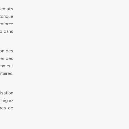
emails
torique
enforce
ro dans
lon des
yer des
cemment
taires,
isation
ilégiez
nes de