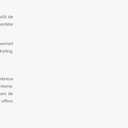
coût de
lientèle
 permet
keting.
ombreux
nterne.
ques de
 offres