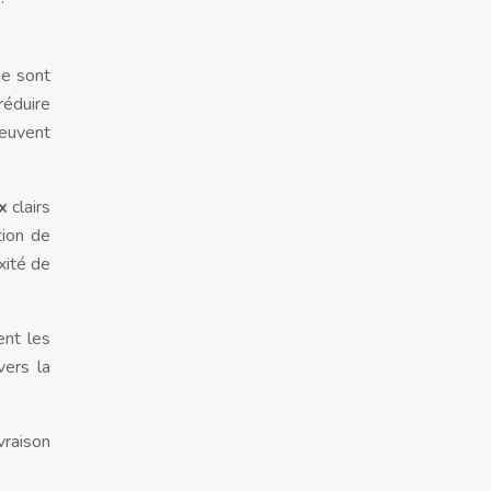
hie sont
réduire
peuvent
ux
clairs
tion de
xité de
ent les
vers la
vraison