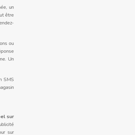
née, un
ut être
rendez-
ions ou
réponse
ème. Un
 Un SMS
magasin
el sur
blicité
our sur