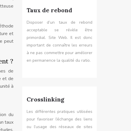
etteuse
Taux de rebond
Disposer d’un taux de rebond
méthode
acceptable se révèle être
ture et
primordial. Site Web. Il est donc
le peut
important de connaître les erreurs
à ne pas commettre pour améliorer
ent ?
en permanence la qualité du ratio.
ches de
e et de
unité à
Crosslinking
Les différentes pratiques utilisées
tion du
pour favoriser l’échange des liens
un taux
ou l’usage des réseaux de sites
études,