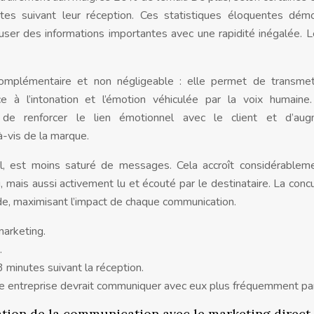
s suivant leur réception. Ces statistiques éloquentes démo
fuser des informations importantes avec une rapidité inégalée.
omplémentaire et non négligeable : elle permet de transmet
 à l’intonation et l’émotion véhiculée par la voix humaine.
de renforcer le lien émotionnel avec le client et d’aug
à-vis de la marque.
l, est moins saturé de messages. Cela accroît considérablem
mais aussi activement lu et écouté par le destinataire. La conc
ude, maximisant l’impact de chaque communication.
arketing.
.
 minutes suivant la réception.
e entreprise devrait communiquer avec eux plus fréquemment p
tion de la communication avec le marketing direct