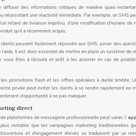
 diffuser des informations critiques de manière quasi instanta
 ou nécessitant une réactivité immédiate. Par exemple, un SMS pe
un retard de livraison imprévu, d’une modification d’horaire de 
roduit qu’il a récemment acquis.
s clients peuvent facilement répondre aux SMS, poser des quest
’aide. Il est donc essentiel de mettre en place un système de 
ue vous êtes à l’écoute et prêt à les assister en cas de probl
 les promotions flash et les offres spéciales à durée limitée.
nte privée peut inciter les clients à se rendre rapidement en 
n sentiment d’opportunité à ne pas manquer.
keting direct
n de plateformes de messagerie professionnelle peut varier, l’
app
plus rentable que les campagnes marketing traditionnelles (pu
x d’ouverture et d’engagement élevés se traduisent par un ret