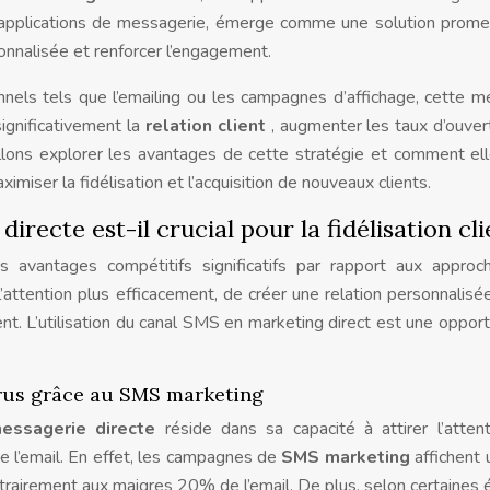
es applications de messagerie, émerge comme une solution prom
onnalisée et renforcer l’engagement.
nnels tels que l’emailing ou les campagnes d’affichage, cette 
significativement la
relation client
, augmenter les taux d’ouver
llons explorer les avantages de cette stratégie et comment el
miser la fidélisation et l’acquisition de nouveaux clients.
irecte est-il crucial pour la fidélisation cli
s avantages compétitifs significatifs par rapport aux appro
’attention plus efficacement, de créer une relation personnalisé
. L’utilisation du canal SMS en marketing direct est une opport
crus grâce au SMS marketing
essagerie directe
réside dans sa capacité à attirer l’atten
ue l’email. En effet, les campagnes de
SMS marketing
affichent 
airement aux maigres 20% de l’email. De plus, selon certaines 