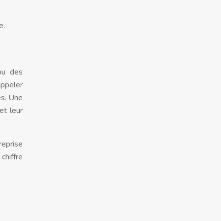
e.
ou des
appeler
es. Une
et leur
reprise
chiffre
.