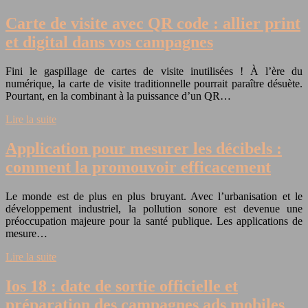
Carte de visite avec QR code : allier print
et digital dans vos campagnes
Fini le gaspillage de cartes de visite inutilisées ! À l’ère du
numérique, la carte de visite traditionnelle pourrait paraître désuète.
Pourtant, en la combinant à la puissance d’un QR…
Lire la suite
Application pour mesurer les décibels :
comment la promouvoir efficacement
Le monde est de plus en plus bruyant. Avec l’urbanisation et le
développement industriel, la pollution sonore est devenue une
préoccupation majeure pour la santé publique. Les applications de
mesure…
Lire la suite
Ios 18 : date de sortie officielle et
préparation des campagnes ads mobiles