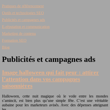
Pratiques de référencement
Outils et technologies SEO
Publicités et campagnes ads
E-réputation et communication
Marketing de contenu
Formation SEO
Blog
Publicités et campagnes ads
Image halloween qui fait peur : attirer
l’attention dans vos campagnes
saisonnières
Halloween, cette nuit magique où le voile entre les mondes
s’amincit, est bien plus qu’une simple fête. C’est une véritable
aubaine pour les marketeurs avisés. Avec des dépenses atteignant
les…