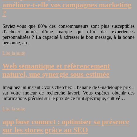
améliore-t-elle vos campagnes marketing
?
Saviez-vous que 80% des consommateurs sont plus susceptibles
d’acheter auprès d’une marque qui offre des expériences
personnalisées ? La capacité à adresser le bon message, à la bonne
personne, au…
Lire la suite
Web sémantique et référencement
naturel, une synergie sous-estimée
Imaginez un instant : vous cherchez « banane de Guadeloupe prix »
sur votre moteur de recherche favori. Vous espérez obtenir des
informations précises sur le prix de ce fruit spécifique, cultivé…
Lire la suite
app bose connect : optimiser sa présence
sur les stores grâce au SEO