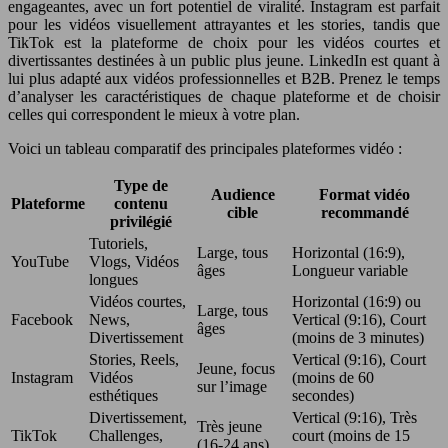
engageantes, avec un fort potentiel de viralité. Instagram est parfait
pour les vidéos visuellement attrayantes et les stories, tandis que
TikTok est la plateforme de choix pour les vidéos courtes et
divertissantes destinées à un public plus jeune. LinkedIn est quant à
lui plus adapté aux vidéos professionnelles et B2B. Prenez le temps
d’analyser les caractéristiques de chaque plateforme et de choisir
celles qui correspondent le mieux à votre plan.
Voici un tableau comparatif des principales plateformes vidéo :
Type de
Audience
Format vidéo
Plateforme
contenu
cible
recommandé
privilégié
Tutoriels,
Large, tous
Horizontal (16:9),
YouTube
Vlogs, Vidéos
âges
Longueur variable
longues
Vidéos courtes,
Horizontal (16:9) ou
Large, tous
Facebook
News,
Vertical (9:16), Court
âges
Divertissement
(moins de 3 minutes)
Stories, Reels,
Vertical (9:16), Court
Jeune, focus
Instagram
Vidéos
(moins de 60
sur l’image
esthétiques
secondes)
Divertissement,
Vertical (9:16), Très
Très jeune
TikTok
Challenges,
court (moins de 15
(16-24 ans)