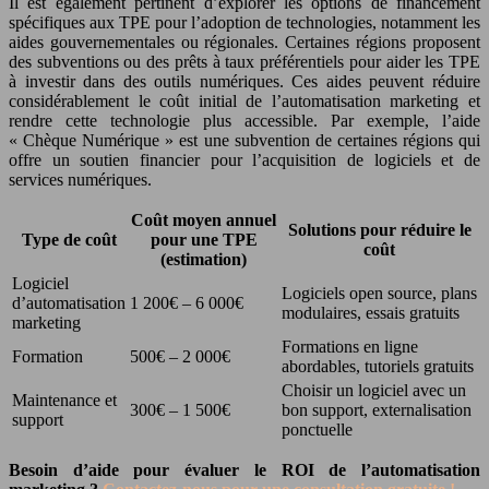
Il est également pertinent d’explorer les options de financement
spécifiques aux TPE pour l’adoption de technologies, notamment les
aides gouvernementales ou régionales. Certaines régions proposent
des subventions ou des prêts à taux préférentiels pour aider les TPE
à investir dans des outils numériques. Ces aides peuvent réduire
considérablement le coût initial de l’automatisation marketing et
rendre cette technologie plus accessible. Par exemple, l’aide
« Chèque Numérique » est une subvention de certaines régions qui
offre un soutien financier pour l’acquisition de logiciels et de
services numériques.
Coût moyen annuel
Solutions pour réduire le
Type de coût
pour une TPE
coût
(estimation)
Logiciel
Logiciels open source, plans
d’automatisation
1 200€ – 6 000€
modulaires, essais gratuits
marketing
Formations en ligne
Formation
500€ – 2 000€
abordables, tutoriels gratuits
Choisir un logiciel avec un
Maintenance et
300€ – 1 500€
bon support, externalisation
support
ponctuelle
Besoin d’aide pour évaluer le ROI de l’automatisation